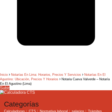
Inicio
Notarías En Lima: Horarios, Precios Y Servicios
Notarías En El
Agustino: Ubicación, Precios Y Horarios
Notaria Cueva Valverde – Notaría
En El Agustino (Lima)
Subir
Categorías
Calculadoras
CTS
Normativa laboral
salarios
Trámites