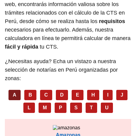
web, encontrarás información valiosa sobre los
trámites relacionados con el cálculo de la CTS en
Perú, desde cómo se realiza hasta los
requisitos
necesarios para efectuarlo. Además, nuestra
calculadora en línea te permitirá calcular de manera
fácil y rápida
tu CTS.
¿Necesitas ayuda? Echa un vistazo a nuestra
selección de notarías en Perú organizadas por
zonas:
A
B
C
D
E
H
I
J
L
M
P
S
T
U
Amazonas