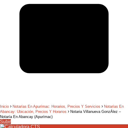
Inicio
Notarías En Apurímac: Horarios, Precios Y Servicios
Notarías En
Abancay: Ubicación, Precios Y Horarios
Notaria Villanueva GonzÁlez –
Notaría En Abancay (Apurímac)
Subir