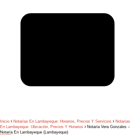
Inicio
Notarías En Lambayeque: Horarios, Precios Y Servicios
Notarías
En Lambayeque: Ubicación, Precios Y Horarios
Notaría Vera Gonzales –
Notaría En Lambayeque (Lambayeque)