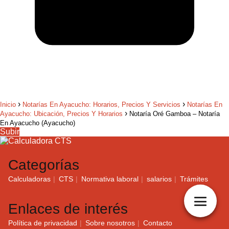
Inicio
Notarías En Ayacucho: Horarios, Precios Y Servicios
Notarías En
Ayacucho: Ubicación, Precios Y Horarios
Notaría Oré Gamboa – Notaría
En Ayacucho (Ayacucho)
Subir
Categorías
Calculadoras
CTS
Normativa laboral
salarios
Trámites
Enlaces de interés
Política de privacidad
Sobre nosotros
Contacto