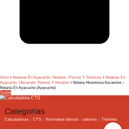
Inicio
Notarías En Ayacucho: Horarios, Precios Y Servicios
Notarías En
Ayacucho: Ubicación, Precios Y Horarios
Notaria Hinostroza Aucasime –
Notaría En Ayacucho (Ayacucho)
Subir
Categorías
Calculadoras
CTS
Normativa laboral
salarios
Trámites